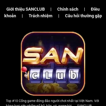
Giới thiệu SANCLUB
|
Chính sách
|
Điều
khoản
|
Trách nhiệm
|
Câu hỏi thường gặp
Top #10 Cổng game đông đảo người chơi nhất tại Việt Nam. Với
hàng loạt siêu phẩm nổ hũ, bắn, cá, game bài..... SANCLUB