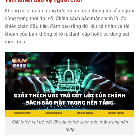
Không có gì quan trọng hơn sự an toàn thông tin của người
dùng trong thời đại số.
Chính sách bảo mật
chính là lớp
khiên chắn đầu tiên, đảm bảo rằng dữ liệu cá nhân và tài
khoản của bạn không bị rò rỉ, đánh cắp hoặc sử dụng sai
mục đích.
Giải thích vai trò cốt lõi của chính sách bảo mật trong nền
tảng