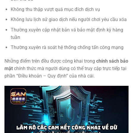
Không thu thập vượt quá mục đích dịch vụ
Không lưu lịch sử giao dịch nếu người chơi yêu cầu xóa
Thường xuyên cập nhật bản vá bảo mật định kỳ hàng
tuần
Thường xuyên rà soát hệ thống chống tấn công mạng
Những điểm trên đều được công khai trong
chính sách bảo
mật
chính thức mà người dùng có thể truy cập trực tiếp tại
phần “Điều khoản – Quy định” của nhà cái.