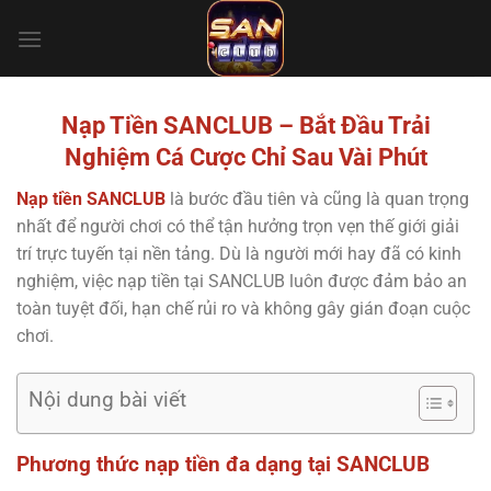
Bỏ
qua
nội
dung
Nạp Tiền SANCLUB – Bắt Đầu Trải
Nghiệm Cá Cược Chỉ Sau Vài Phút
Nạp tiền SANCLUB
là bước đầu tiên và cũng là quan trọng
nhất để người chơi có thể tận hưởng trọn vẹn thế giới giải
trí trực tuyến tại nền tảng. Dù là người mới hay đã có kinh
nghiệm, việc nạp tiền tại SANCLUB luôn được đảm bảo an
toàn tuyệt đối, hạn chế rủi ro và không gây gián đoạn cuộc
chơi.
Nội dung bài viết
Phương thức nạp tiền đa dạng tại SANCLUB