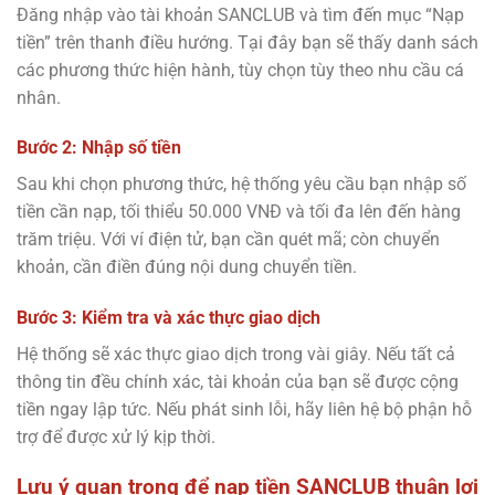
Đăng nhập vào tài khoản SANCLUB và tìm đến mục “Nạp
tiền” trên thanh điều hướng. Tại đây bạn sẽ thấy danh sách
các phương thức hiện hành, tùy chọn tùy theo nhu cầu cá
nhân.
Bước 2: Nhập số tiền
Sau khi chọn phương thức, hệ thống yêu cầu bạn nhập số
tiền cần nạp, tối thiểu 50.000 VNĐ và tối đa lên đến hàng
trăm triệu. Với ví điện tử, bạn cần quét mã; còn chuyển
khoản, cần điền đúng nội dung chuyển tiền.
Bước 3: Kiểm tra và xác thực giao dịch
Hệ thống sẽ xác thực giao dịch trong vài giây. Nếu tất cả
thông tin đều chính xác, tài khoản của bạn sẽ được cộng
tiền ngay lập tức. Nếu phát sinh lỗi, hãy liên hệ bộ phận hỗ
trợ để được xử lý kịp thời.
Lưu ý quan trọng để nạp tiền SANCLUB thuận lợi