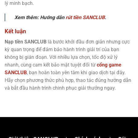
lý minh bạch.
Xem thêm: Hướng dẫn
rút tiền SANCLUB
.
Kết luận
Nạp tiền SANCLUB
là bước khởi đầu đơn giản nhưng cực
kỳ quan trọng để đảm bảo hành trình giải trí của bạn
không bị gián đoạn. Với nhiều lựa chọn, tốc độ xử lý
nhanh, cùng cam kết bảo mật tuyệt đối từ
cổng game
SANCLUB
, bạn hoàn toàn yên tâm khi giao dịch tại đây.
Hãy chọn phương thức phù hợp, thao tác đúng hướng dẫn
và bắt đầu hành trình chinh phục giải thưởng ngay.