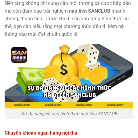
Nền tảng không chỉ cung cấp môi trường cá cược hấp dẫn
mà còn đảm bảo trải nghiệm
nạp tiền SANCLUB
nhanh
chóng, thuận tiện. Trước khi đi sâu vào từng hình thức cụ
thể, bạn cần hiểu rằng mọi phương thức đều đi kèm hệ
thống bảo mật đạt chuẩn quốc tế.
Sự đa dạng về các hình thức nạp tiền SANCLUB
Chuyển khoản ngân hàng nội địa