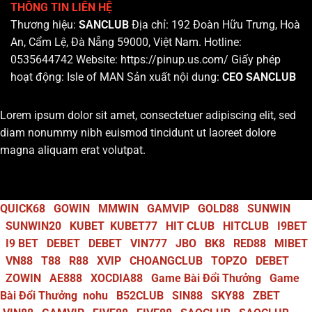
THÔNG TIN LIÊN HỆ
Thương hiệu:
SANCLUB
Địa chỉ: 192 Đoàn Hữu Trưng, Hoà
An, Cẩm Lệ, Đà Nẵng 59000, Việt Nam. Hotline:
0535644742 Website: https://pinup.us.com/ Giấy phép
hoạt động: Isle of MAN Sản xuất nội dung:
CEO SANCLUB
Lorem ipsum dolor sit amet, consectetuer adipiscing elit, sed
diam nonummy nibh euismod tincidunt ut laoreet dolore
magna aliquam erat volutpat.
QUICK68
GOWIN
MMWIN
GAMVIP
GOLD88
SUNWIN
SUNWIN20
KUBET
KUBET77
HIT CLUB
HITCLUB
I9BET
I9 BET
DEBET
DEBET
VIN777
JBO
BK8
RED88
MIBET
VN88
T88
R88
XVIP
CHOANGCLUB
TOPZO
DEBET
ZOWIN
AE888
XOCDIA88
Game Bài Đổi Thưởng
Game
Bài Đổi Thưởng
nohu
B52CLUB
SIN88
SKY88
ZBET