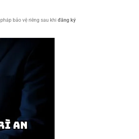
 pháp bảo vệ riêng sau khi
đăng ký