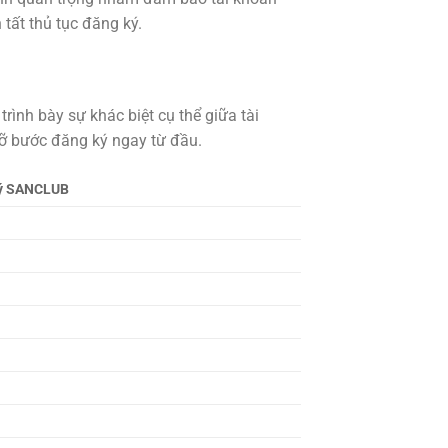
tất thủ tục đăng ký.
trình bày sự khác biệt cụ thể giữa tài
lỡ bước đăng ký ngay từ đầu.
ký SANCLUB