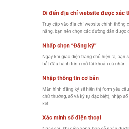
Đi đến địa chỉ website được xác
Truy cập vào địa chỉ website chính thống 
năng, bạn nên chọn các đường dẫn được c
Nhấp chọn “Đăng ký”
Ngay khi giao diện trang chủ hiện ra, bạn s
bắt đầu hành trình mở tài khoản cá nhân.
Nhập thông tin cơ bản
Màn hình đăng ký sẽ hiển thị form yêu cầ
chữ thường, số và ký tự đặc biệt), nhập s
kết.
Xác minh số điện thoại
Ngay sau khi điền xong, bạn sẽ nhận đượ