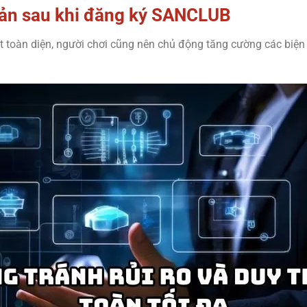
oản sau khi đăng ký SANCLUB
t toàn diện, người chơi cũng nên chủ động tăng cường các biện