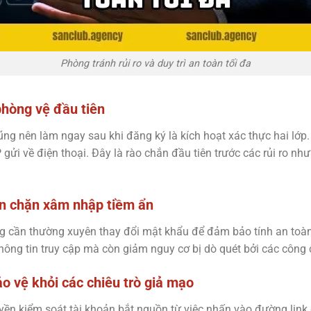
Phòng tránh rủi ro và duy trì an toàn tối đa
phòng vệ đầu tiên
ũng nên làm ngay sau khi đăng ký là kích hoạt xác thực hai lớp
gửi về điện thoại. Đây là rào chắn đầu tiên trước các rủi ro nh
n chặn xâm nhập tiềm ẩn
 cần thường xuyên thay đổi mật khẩu để đảm bảo tính an toàn 
hông tin truy cập mà còn giảm nguy cơ bị dò quét bởi các công
ảo vệ khỏi các chiêu trò giả mạo
yền kiểm soát tài khoản bắt nguồn từ việc nhấn vào đường link 