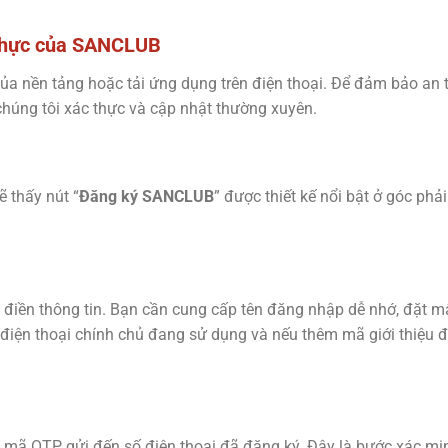
 thực của SANCLUB
của nền tảng hoặc tải ứng dụng trên điện thoại. Để đảm bảo an 
húng tôi xác thực và cập nhật thường xuyên.
ẽ thấy nút “
Đăng ký SANCLUB
” được thiết kế nổi bật ở góc ph
u điền thông tin. Bạn cần cung cấp tên đăng nhập dễ nhớ, đặt 
ố điện thoại chính chủ đang sử dụng và nếu thêm mã giới thiệu 
c mã OTP gửi đến số điện thoại đã đăng ký. Đây là bước xác m