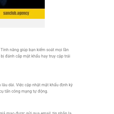
. Tính năng giúp bạn kiểm soát mọi lần
ư bị đánh cắp mật khẩu hay truy cập trái
lâu dài. Việc cập nhật mật khẩu định kỳ
 cụ tấn công mạng tự động.
giả mạo được gửi qua email, tin nhắn lạ