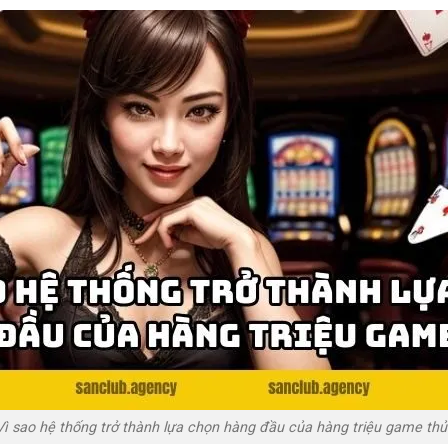
Vì sao hệ thống trở thành lựa chọn hàng đầu của hàng triệu game thủ