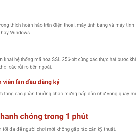
ương thích hoàn hảo trên điện thoại, máy tính bảng và máy tính
S hay Windows.
riển khai hệ thống mã hóa SSL 256-bit cùng xác thực hai bước kh
hỏi các rủi ro bên ngoài.
 viên lần đầu đăng ký
ợc tặng các phần thưởng chào mừng hấp dẫn như vòng quay miễn
hanh chóng trong 1 phút
 tối đa để người chơi mới không gặp rào cản kỹ thuật.