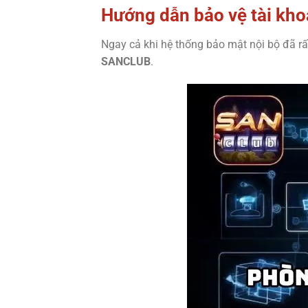
Hướng dẫn bảo vệ tài kh
Ngay cả khi hệ thống bảo mật nội bộ đã rấ
SANCLUB
.